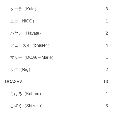
クーラ（Kula）
3
ニコ（NiCO）
1
ハヤテ（Hayate）
2
フェーズ４（phase4）
4
マリー（DOA6 – Marie）
1
リグ（Rig）
2
DOAXVV
13
こはる（Koharu）
1
しずく（Shizuku）
3