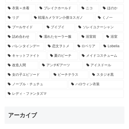
衣装＝水着
ブレイクホールド
ニコ
ほのか
リグ
戦場カメラマン小僧ヨスガノ
くノ一
プールサイド
ブイブイ
ソレイユクーシャン
詰め合わせ
濡れたセーラー服
浴室前
浴室
バレンタインデー
恋文ヲトメ
ロベリア
Lobelia
キャットファイト
夏のビーチ
メイドコスチューム
改造人間
アンチK'アーツ
アイスドール
女の子エピソード
ビーチテラス
スタジオ黒
ノーブル・チュチュ
ハロウィン衣装
レディ・ファンタズマ
アーカイブ