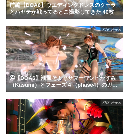
前編【DOA6】ウエディングドレスのクーラ
とハヤテが戦ってるとこ撮影してきた 40枚
376 views
④【DOA6】潮風そよぐサマーワンピかすみ
（Kasumi）とフェーズ４（phase4）のガチ
対決を撮影してきた！63枚
353 views