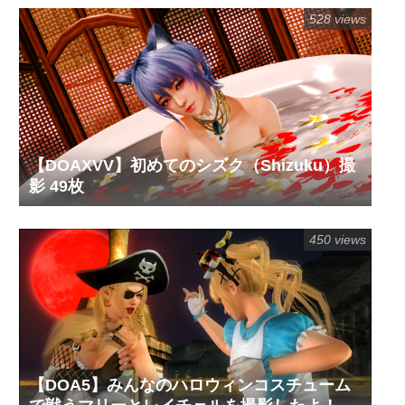
528 views
【DOAXVV】初めてのシズク（Shizuku）撮
影 49枚
450 views
【DOA5】みんなのハロウィンコスチューム