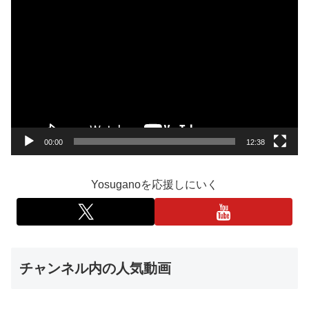
動
画
プ
レ
ー
ヤ
ー
00:00
12:38
Yosuganoを応援しにいく
チャンネル内の人気動画