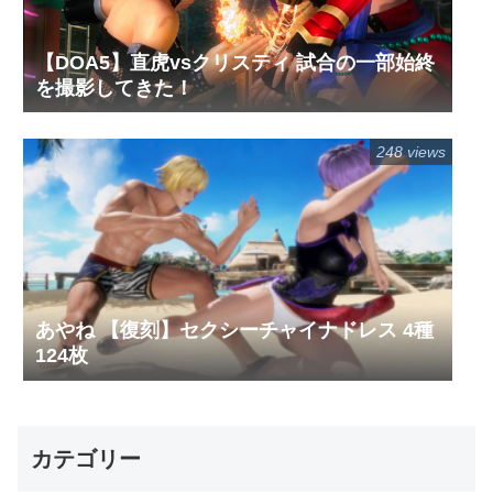
【DOA5】直虎vsクリスティ 試合の一部始終
を撮影してきた！
248 views
あやね 【復刻】セクシーチャイナドレス 4種
124枚
カテゴリー