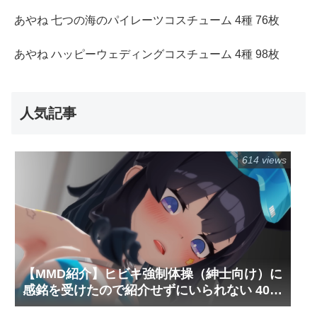
あやね 七つの海のパイレーツコスチューム 4種 76枚
あやね ハッピーウェディングコスチューム 4種 98枚
人気記事
614 views
【MMD紹介】ヒビキ強制体操（紳士向け）に
感銘を受けたので紹介せずにいられない 40枚
＋動画