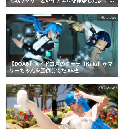
で戦うマリーとレイチェルを撮影したよ！ 72
枚
448 views
【DOA6】メイドコスのクーラ（Kula）がマ
リーちゃんを圧倒してた 65枚
384 views