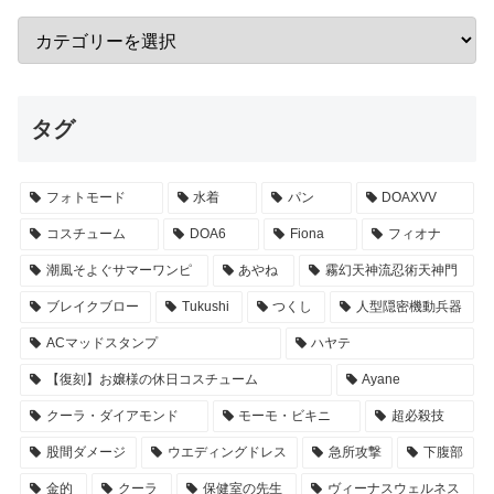
タグ
フォトモード
水着
パン
DOAXVV
コスチューム
DOA6
Fiona
フィオナ
潮風そよぐサマーワンピ
あやね
霧幻天神流忍術天神門
ブレイクブロー
Tukushi
つくし
人型隠密機動兵器
ACマッドスタンプ
ハヤテ
【復刻】お嬢様の休日コスチューム
Ayane
クーラ・ダイアモンド
モーモ・ビキニ
超必殺技
股間ダメージ
ウエディングドレス
急所攻撃
下腹部
金的
クーラ
保健室の先生
ヴィーナスウェルネス