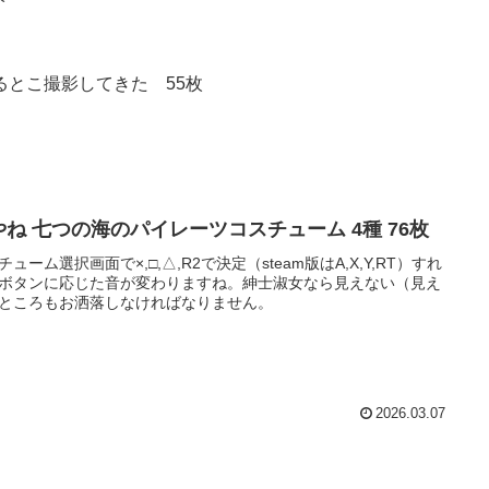
てるとこ撮影してきた 55枚
やね 七つの海のパイレーツコスチューム 4種 76枚
チューム選択画面で×,□,△,R2で決定（steam版はA,X,Y,RT）すれ
ボタンに応じた音が変わりますね。紳士淑女なら見えない（見え
ところもお洒落しなければなりません。
2026.03.07