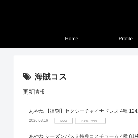
Home
Profile
海賊コス
更新情報
あやね 【復刻】セクシーチャイナドレス 4種 12
2026.03.16
DOA6
あやね（Ayane）
あやね シーズンパス３特典コスチューム 4種 81