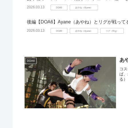
2026.03.13
DOA6
あやね（Ayane）
後編【DOA6】Ayane（あやね）とリグが戦っ
2026.03.13
DOA6
あやね（Ayane）
リグ（Rig）
あ
DOA6
コス
ば、
る）