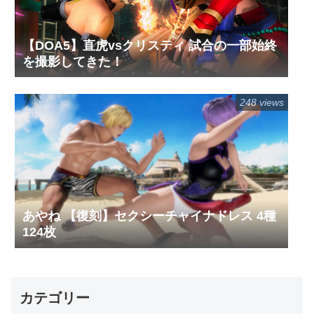
【DOA5】直虎vsクリスティ 試合の一部始終
を撮影してきた！
248 views
あやね 【復刻】セクシーチャイナドレス 4種
124枚
カテゴリー