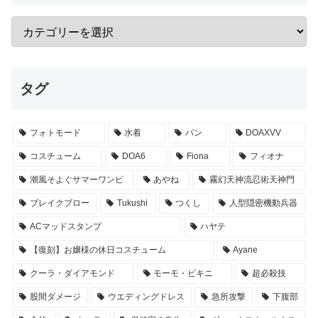
タグ
フォトモード
水着
パン
DOAXVV
コスチューム
DOA6
Fiona
フィオナ
潮風そよぐサマーワンピ
あやね
霧幻天神流忍術天神門
ブレイクブロー
Tukushi
つくし
人型隠密機動兵器
ACマッドスタンプ
ハヤテ
【復刻】お嬢様の休日コスチューム
Ayane
クーラ・ダイアモンド
モーモ・ビキニ
超必殺技
股間ダメージ
ウエディングドレス
急所攻撃
下腹部