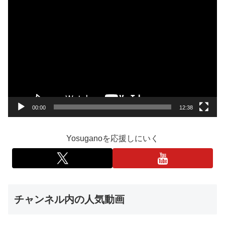
動
画
プ
レ
ー
ヤ
ー
00:00
12:38
Yosuganoを応援しにいく
チャンネル内の人気動画