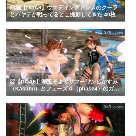
前編【DOA6】ウエディングドレスのクーラ
とハヤテが戦ってるとこ撮影してきた 40枚
376 views
④【DOA6】潮風そよぐサマーワンピかすみ
（Kasumi）とフェーズ４（phase4）のガチ
対決を撮影してきた！63枚
353 views