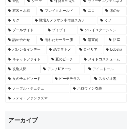
金的
クーラ
保健室の先生
ヴィーナスウェルネス
衣装＝水着
ブレイクホールド
ニコ
ほのか
リグ
戦場カメラマン小僧ヨスガノ
くノ一
プールサイド
ブイブイ
ソレイユクーシャン
詰め合わせ
濡れたセーラー服
浴室前
浴室
バレンタインデー
恋文ヲトメ
ロベリア
Lobelia
キャットファイト
夏のビーチ
メイドコスチューム
改造人間
アンチK'アーツ
アイスドール
女の子エピソード
ビーチテラス
スタジオ黒
ノーブル・チュチュ
ハロウィン衣装
レディ・ファンタズマ
アーカイブ