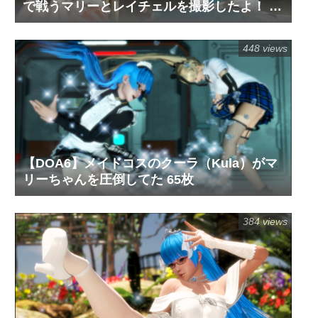
で戦うマリーとレイチェルを撮影したよ！ 72
枚
448 views
【DOA6】メイドコスのクーラ（Kula）がマ
リーちゃんを圧倒してた 65枚
384 views