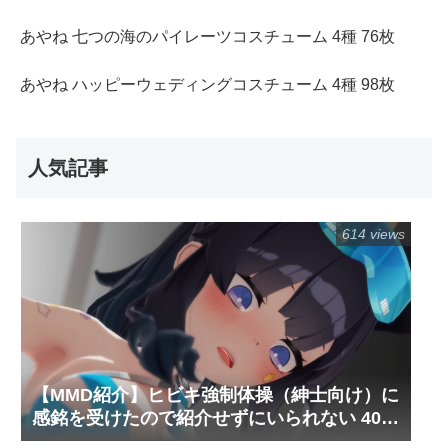
あやね 七つの海のパイレーツコスチューム 4種 76枚
あやね ハッピーウェディングコスチューム 4種 98枚
人気記事
614 views
【MMD紹介】ヒビキ強制体操（紳士向け）に
感銘を受けたので紹介せずにいられない 40枚
＋動画