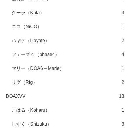
クーラ（Kula）
3
ニコ（NiCO）
1
ハヤテ（Hayate）
2
フェーズ４（phase4）
4
マリー（DOA6 – Marie）
1
リグ（Rig）
2
DOAXVV
13
こはる（Koharu）
1
しずく（Shizuku）
3