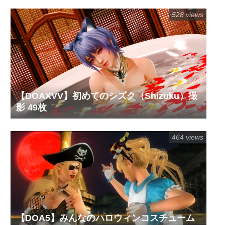
528 views
【DOAXVV】初めてのシズク（Shizuku）撮
影 49枚
464 views
【DOA5】みんなのハロウィンコスチューム